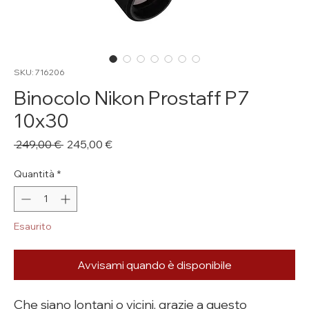
SKU: 716206
Binocolo Nikon Prostaff P7
10x30
Prezzo
Prezzo
 249,00 € 
245,00 €
regolare
scontato
Quantità
*
Esaurito
Avvisami quando è disponibile
Che siano lontani o vicini, grazie a questo