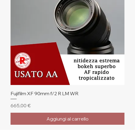
Fujifilm XF 90mm f/2 R LM WR
Prezzo
665,00 €
Aggiungi al carrello
🔥 Ultimi Pezzi
🔥 Ultimi Pezzi
🔥 Ultimi Pezzi