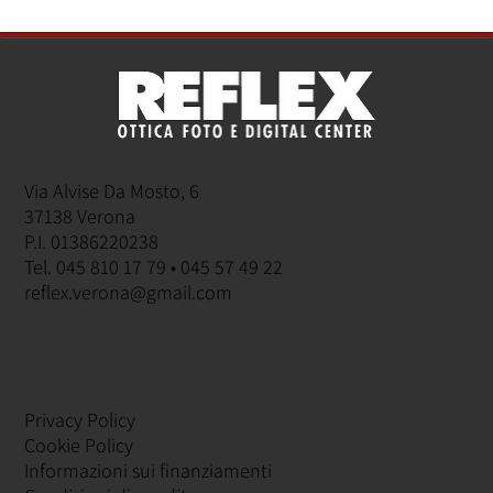
Via Alvise Da Mosto, 6
37138 Verona
P.I. 01386220238
Tel. 045 810 17 79 • 045 57 49 22
reflex.verona@gmail.com
Privacy Policy
Cookie Policy
Informazioni sui finanziamenti