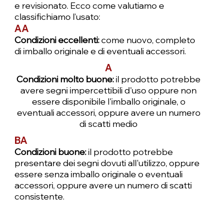
Aggiungi al carrello
Aggiungi al carrello
Aggiungi al carrello
Aggiungi al carrello
Aggiungi al carrello
Aggiungi al carrello
Aggiungi al carrello
Aggiungi al carrello
Aggiungi al carrello
Aggiungi al carrello
Aggiungi al carrello
Aggiungi al carrello
Preordina
e revisionato. Ecco come valutiamo e
Preordina
Preordina
classifichiamo l’usato:
AA
Condizioni eccellenti:
come nuovo, completo
di imballo originale e di eventuali accessori.
A
Condizioni molto buone:
il prodotto potrebbe
avere segni impercettibili d'uso oppure non
essere disponibile l'imballo originale, o
eventuali accessori, oppure avere un numero
di scatti medio
BA
Condizioni buone:
il prodotto potrebbe
presentare dei segni dovuti all'utilizzo, oppure
essere senza imballo originale o eventuali
accessori, oppure avere un numero di scatti
consistente.