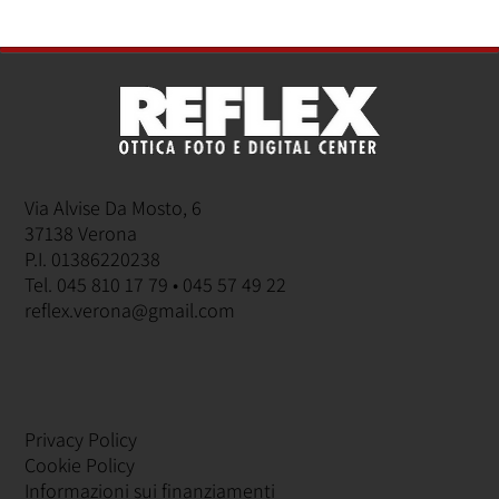
Via Alvise Da Mosto, 6
37138 Verona
P.I. 01386220238
Tel. 045 810 17 79 • 045 57 49 22
reflex.verona@gmail.com
Privacy Policy
Cookie Policy
Informazioni sui finanziamenti