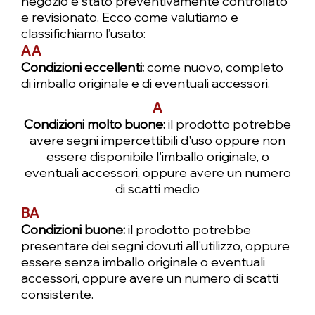
negozio è stato preventivamente controllato
6238,00 €
3539,00 €
5938,00 €
3199,00 €
Aggiungi al carrello
Aggiungi al carrello
Aggiungi al carrello
Aggiungi al carrello
Aggiungi al carrello
Aggiungi al carrello
Aggiungi al carrello
Aggiungi al carrello
Aggiungi al carrello
Aggiungi al carrello
Aggiungi al carrello
Aggiungi al carrello
Preordina
e revisionato. Ecco come valutiamo e
Preordina
Preordina
classifichiamo l’usato:
AA
Condizioni eccellenti:
come nuovo, completo
di imballo originale e di eventuali accessori.
A
Condizioni molto buone:
il prodotto potrebbe
avere segni impercettibili d'uso oppure non
essere disponibile l'imballo originale, o
eventuali accessori, oppure avere un numero
di scatti medio
BA
Condizioni buone:
il prodotto potrebbe
presentare dei segni dovuti all'utilizzo, oppure
essere senza imballo originale o eventuali
accessori, oppure avere un numero di scatti
consistente.