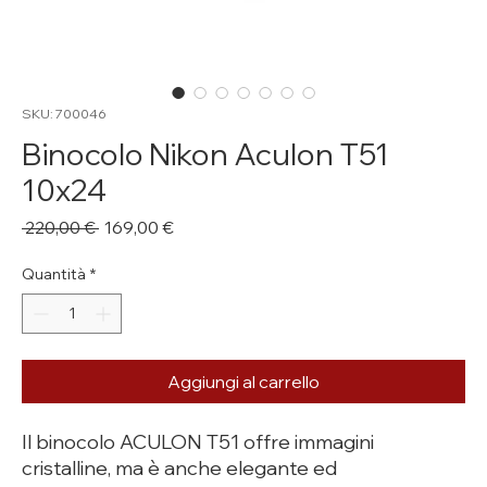
SKU: 700046
Binocolo Nikon Aculon T51
10x24
Prezzo
Prezzo
 220,00 € 
169,00 €
regolare
scontato
Quantità
*
Aggiungi al carrello
Il binocolo ACULON T51 offre immagini
cristalline, ma è anche elegante ed