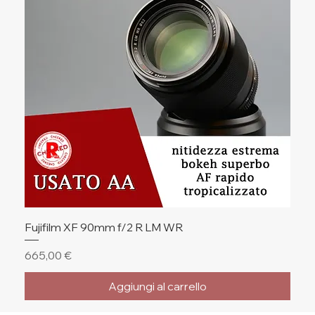
Fujifilm XF 90mm f/2 R LM WR
Prezzo
665,00 €
Aggiungi al carrello