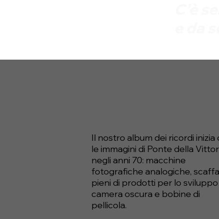
C’è s
e da s
Il nostro album dei ricordi inizia
le immagini di Ponte della Vittor
negli anni 70: macchine
fotografiche analogiche, scaffa
pieni di prodotti per lo sviluppo
camera oscura e bobine di
pellicola.