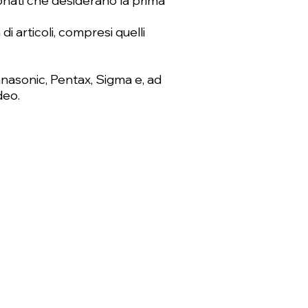
ionati che desiderano la prima
i articoli, compresi quelli
anasonic, Pentax, Sigma e, ad
deo.