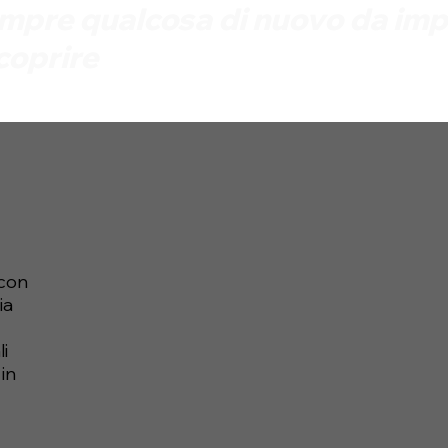
empre qualcosa di nuovo da imp
coprire
 con
ia
li
 in