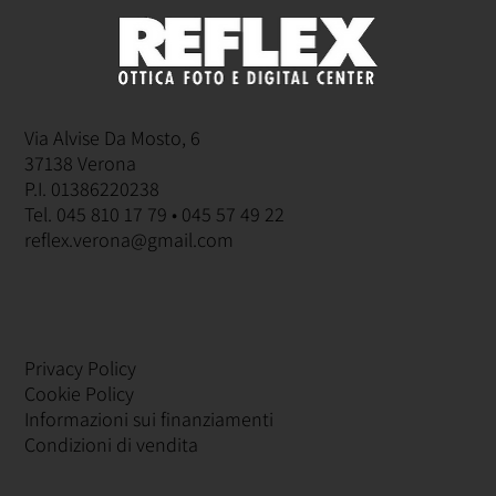
Via Alvise Da Mosto, 6
37138 Verona
P.I. 01386220238
Tel. 045 810 17 79 • 045 57 49 22
reflex.verona@gmail.com
Privacy Policy
Cookie Policy
Informazioni sui finanziamenti
Condizioni di vendita