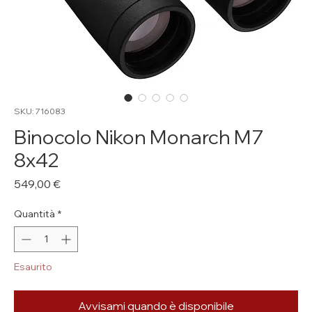
SKU: 716083
Binocolo Nikon Monarch M7
8x42
Prezzo
549,00 €
Quantità
*
Esaurito
Avvisami quando è disponibile