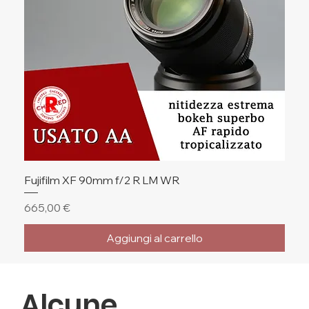
Fujifilm XF 90mm f/2 R LM WR
Prezzo
665,00 €
Aggiungi al carrello
🔥 Ultimi Pezzi
🔥 Ultimi Pezzi
🔥 Ultimi Pezzi
Alcune