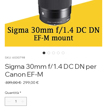
SKU: 6030798
Sigma 30mm f/1.4 DC DN per
Canon EF-M
Prezzo
Prezzo
 339,00 € 
299,00 €
regolare
scontato
Quantità
*