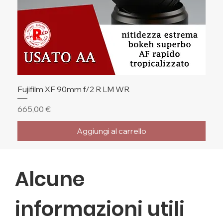
Fujifilm XF 90mm f/2 R LM WR
Prezzo
665,00 €
Aggiungi al carrello
🔥 Ultimi Pezzi
🔥 Ultimi Pezzi
🔥 Ultimi Pezzi
Alcune
informazioni utili