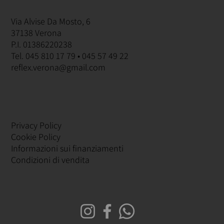
Via Alvise Da Mosto, 6
37138 Verona
P.I. 01386220238
Tel. 045 810 17 79 • 045 57 49 22
reflex.verona@gmail.com
Privacy Policy
Cookie Policy
Informazioni sui finanziamenti
Condizioni di vendita