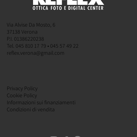
Via Alvise Da Mosto, 6
37138 Verona
P.I. 01386220238
Tel. 045 810 17 79 • 045 57 49 22
reflex.verona@gmail.com
Privacy Policy
Cookie Policy
Informazioni sui finanziamenti
Condizioni di vendita