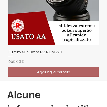
Fujifilm XF 90mm f/2 R LM WR
Prezzo
665,00 €
Aggiungi al carrello
🔥 Ultimi Pezzi
🔥 Ultimi Pezzi
🔥 Ultimi Pezzi
Alcune