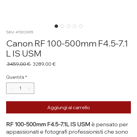
SKU: 4112C005
Canon RF 100-500mm F4.5-7.1
L IS USM
Prezzo
Prezzo
 3459,00 € 
3289,00 €
regolare
scontato
Quantità
*
Aggiungi al carrello
RF 100-500mm F4.5-7.1L IS USM
è pensato per
appassionati e fotografi professionisti che sono