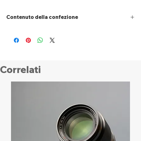
Contenuto della confezione
RF 100-500mm F4.5-7.1 L IS USM
Paraluce ET-83F (WIII)
Copriobiettivo E-77 II
Tappo antipolvere RF
Custodia per obiettivo LZ1328
Anello di innesto per treppiede F (WIII)
Correlati