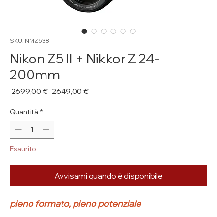
SKU: NMZ538
Nikon Z5 II + Nikkor Z 24-
200mm
Prezzo
Prezzo
 2699,00 € 
2649,00 €
regolare
scontato
Quantità
*
Esaurito
Avvisami quando è disponibile
pieno formato, pieno potenziale