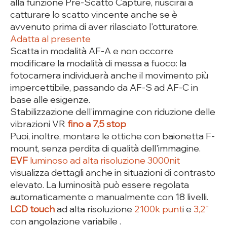
alla funzione Pre-Scatto Capture, riuscirai a
catturare lo scatto vincente anche se è
avvenuto prima di aver rilasciato l'otturatore.
Adatta al presente
Scatta in modalità AF-A e non occorre
modificare la modalità di messa a fuoco: la
fotocamera individuerà anche il movimento più
impercettibile, passando da AF-S ad AF-C in
base alle esigenze.
Stabilizzazione dell'immagine con riduzione delle
vibrazioni VR
fino a 7,5 stop
Puoi, inoltre, montare le ottiche con baionetta F-
mount, senza perdita di qualità dell'immagine.
EVF
luminoso ad alta risoluzione 3000nit
visualizza dettagli anche in situazioni di contrasto
elevato. La luminosità può essere regolata
automaticamente o manualmente con 18 livelli.
LCD touch
ad alta risoluzione
2100k punt
i e
3,2"
con angolazione variabile .