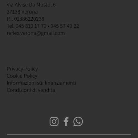
Via Alvise Da Mosto, 6
37138 Verona
P.I. 01386220238
Tel. 045 810 17 79 • 045 57 49 22
reflex.verona@gmail.com
Privacy Policy
Cookie Policy
Informazioni sui finanziamenti
Condizioni di vendita