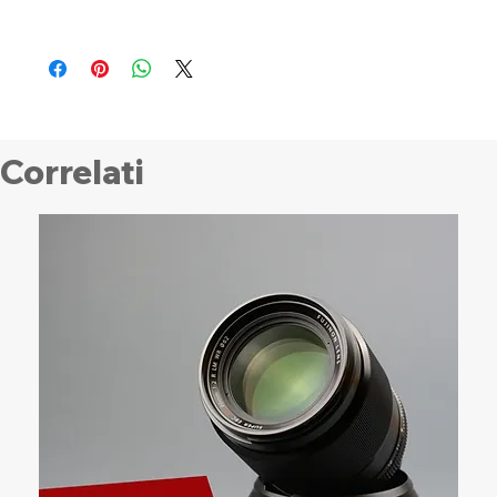
Oculare in gomma DK-29 (attaccato alla fotocamera)
Tappo corpo BF-N1
Batteria ricaricabile Li-ion EN-EL15c con copricontatti
Cinghia a tracolla AN-DC26
Cavo USB con connettori di tipo C a entrambe le
estremità
Correlati
Scheda di memoria SDXC 128GB