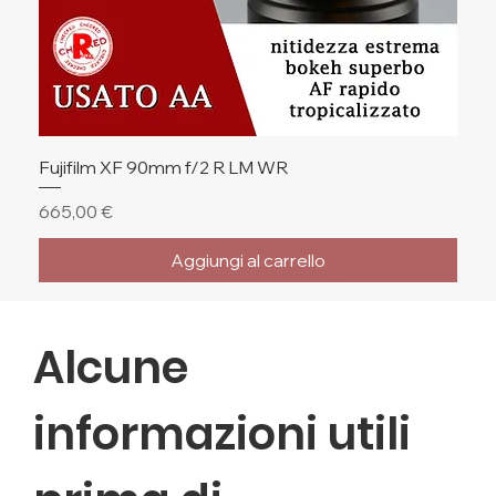
Fujifilm XF 90mm f/2 R LM WR
Prezzo
665,00 €
Aggiungi al carrello
🔥 Ultimi Pezzi
🔥 Ultimi Pezzi
🔥 Ultimi Pezzi
Alcune
informazioni utili