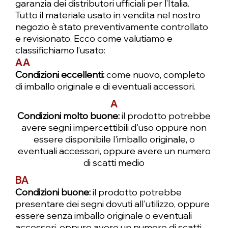
garanzia dei distributori ufficiali per l’Italia.
IS USM
STM
Prezzo
Prezzo
Prezzo
Prezzo regolare
Prezzo
Prezzo
Prezzo
Prezzo
Prezzo
Prezzo
Prezzo
Prezzo regolare
Prezzo regolare
Prezzo scontato
Prezzo scontato
Prezzo scontato
1049,00 €
339,00 €
450,00 €
3288,00 €
730,00 €
649,00 €
790,00 €
1390,00 €
9,90 €
9,90 €
9,90 €
915,00 €
339,00 €
679,00 €
299,00 €
2949,00 €
Tutto il materiale usato in vendita nel nostro
Prezzo regolare
Prezzo regolare
Prezzo scontato
Prezzo scontato
negozio è stato preventivamente controllato
6238,00 €
3539,00 €
5938,00 €
3199,00 €
Aggiungi al carrello
Aggiungi al carrello
Aggiungi al carrello
Aggiungi al carrello
Aggiungi al carrello
Aggiungi al carrello
Aggiungi al carrello
Aggiungi al carrello
Aggiungi al carrello
Aggiungi al carrello
Aggiungi al carrello
Aggiungi al carrello
Preordina
e revisionato. Ecco come valutiamo e
Preordina
Preordina
classifichiamo l’usato:
AA
Condizioni eccellenti:
come nuovo, completo
di imballo originale e di eventuali accessori.
A
Condizioni molto buone:
il prodotto potrebbe
avere segni impercettibili d'uso oppure non
essere disponibile l'imballo originale, o
eventuali accessori, oppure avere un numero
di scatti medio
BA
Condizioni buone:
il prodotto potrebbe
presentare dei segni dovuti all'utilizzo, oppure
essere senza imballo originale o eventuali
accessori, oppure avere un numero di scatti