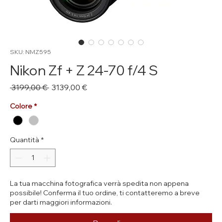
SKU: NMZ595
Nikon Zf + Z 24-70 f/4 S
Prezzo
Prezzo
 3199,00 € 
3139,00 €
regolare
scontato
Colore
*
Quantità
*
La tua macchina fotografica verrà spedita non appena
possibile! Conferma il tuo ordine, ti contatteremo a breve
per darti maggiori informazioni.