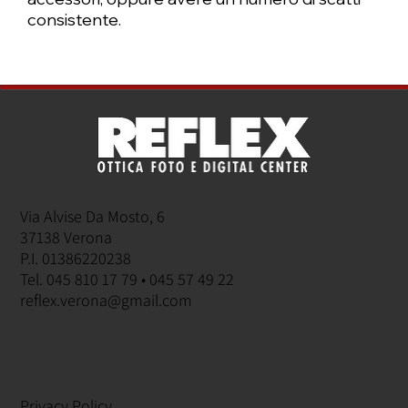
consistente.
Via Alvise Da Mosto, 6
37138 Verona
P.I. 01386220238
Tel. 045 810 17 79 • 045 57 49 22
reflex.verona@gmail.com
Privacy Policy