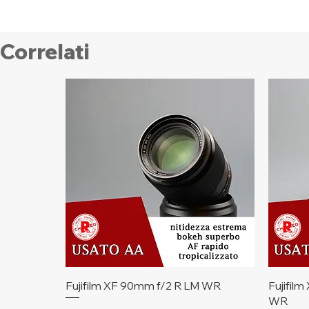
Correlati
Vista rapida
Fujifilm XF 90mm f/2 R LM WR
Fujifil
WR