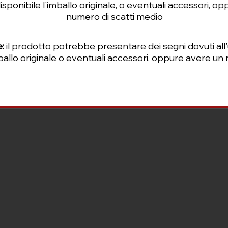
regolare
Prezzo scontato
Prezzo regolare
Prezzo regolare
Prezzo scontato
Prezzo scontato
 €
€
3199,00 €
3288,00 €
915,00 €
679,00 €
2949,00 €
sponibile l'imballo originale, o eventuali accessori, o
numero di scatti medio
:
il prodotto potrebbe presentare dei segni dovuti all'
allo originale o eventuali accessori, oppure avere un 