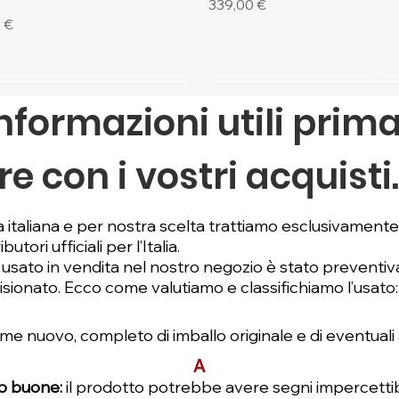
Prezzo
339,00 €
 €
mi Pezzi
nformazioni utili prima
e con i vostri acquisti
 italiana e per nostra scelta trattiamo esclusivament
butori ufficiali per l’Italia.
le usato in vendita nel nostro negozio è stato prevent
isionato. Ecco come valutiamo e classifichiamo l’usato:
e nuovo, completo di imballo originale e di eventuali 
Vista rapida
Vista rapida
Vista rapida
Vista rapida
Vista rapida
Vista rapida
OS R6 Mark III +RF 35mm
750 kit AF-S Nikkor 24-
ne Notebook Plain 9x14 cm
Canon EOS R6 Mark III + RF
Nikon Z6 II + Z 24-70mm f/4S
Sigma 24mm f/1.4 DG HSM A
A
acro IS STM
f/4 VR
f/2.8 STM
Canon EF
Prezzo
1390,00 €
to buone:
il prodotto potrebbe avere segni impercettib