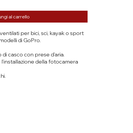
ngi al carrello
entilati per bici, sci, kayak o sport
 modelli di GoPro.
o di casco con prese d’aria.
 l’installazione della fotocamera
hi.