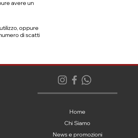
Prezzo regolare
Prezzo scontato
339,00 €
299,00 €
ppure avere un
utilizzo, oppure
numero di scatti
Home
Chi Siamo
News e promozioni