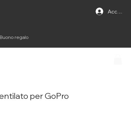
Accedi
Buono regalo
ventilato per GoPro