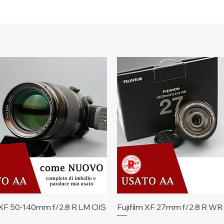
Vista rapida
Vista rapida
m XF 50-140mm f/2.8 R LM OIS
Fujifilm XF 27mm f/2.8 R WR