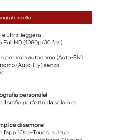
ngi al carrello
e ultra-leggera
o Full HD (1080p/30 fps)
h per volo autonomo (Auto-Fly)
onomo (Auto-Fly) senza
ne
ografia personale!
il selfie perfetto da solo o di
mplice di sempre!
n l’app "One-Touch" sul tuo
id o senza smartphone. Oppure