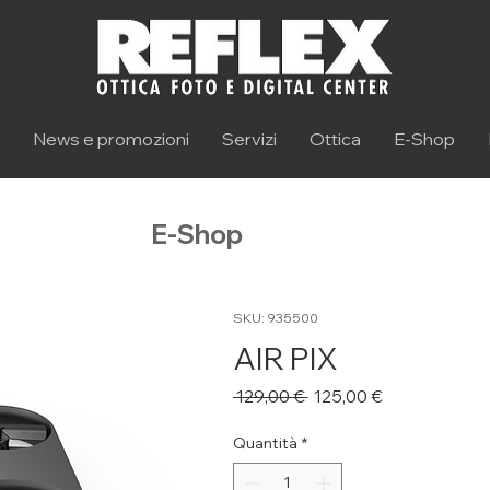
News e promozioni
Servizi
Ottica
E-Shop
E-Shop
SKU: 935500
AIR PIX
Prezzo
Prezzo
 129,00 € 
125,00 €
regolare
scontato
Quantità
*