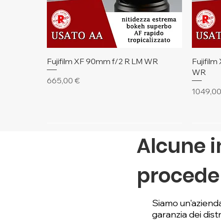
Vista rapida
Fujifilm XF 90mm f/2 R LM WR
Fujifil
WR
Prezzo
665,00 €
Prezzo
1049,00
🔥 Ultimi Pezzi
🔥 Ulti
Alcune i
proceder
Siamo un'azienda
garanzia dei distri