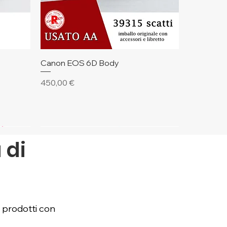
Vista rapida
Canon EOS 6D Body
Prezzo
450,00 €
🔥 Ultimi Pezzi
 di
.
e prodotti con