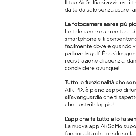
Il tuo AirSelfie si avvierà, ti
da te da solo senza usare l’a
La fotocamera aerea più pi
Le telecamere aeree tascabil
smartphone e ti consentono 
facilmente dove e quando vu
pallina da golf. È così legge
registrazione di agenzia, dand
condividere ovunque!
Tutte le funzionalità che s
AIR PIX è pieno zeppo di fun
all’avanguardia che ti aspett
che costa il doppio!
L’app che fa tutto e lo fa se
La nuova app AirSelfie super 
funzionalità che rendono fac