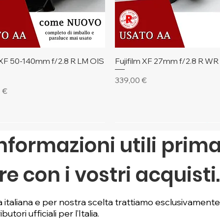
Vista rapida
Vista rapida
m XF 50-140mm f/2.8 R LM OIS
Fujifilm XF 27mm f/2.8 R WR
Prezzo
339,00 €
 €
mi Pezzi
nformazioni utili prima
e con i vostri acquisti
 italiana e per nostra scelta trattiamo esclusivament
butori ufficiali per l’Italia.