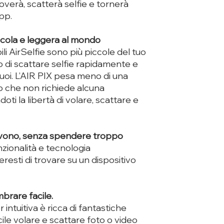
 troverà, scatterà selfie e tornerà
pp.
ccola e leggera al mondo
i AirSelfie sono più piccole del tuo
di scattare selfie rapidamente e
oi. L’AIR PIX pesa meno di una
ro che non richiede alcuna
oti la libertà di volare, scattare e
ervono, senza spendere troppo
zionalità e tecnologia
eresti di trovare su un dispositivo
mbrare facile.
intuitiva è ricca di fantastiche
ile volare e scattare foto o video