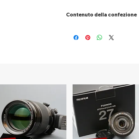
Contenuto della confezione
AIRPIX
Borsa per il trasporto
Cavo USB-C
4 Eliche extra
Guida rapida