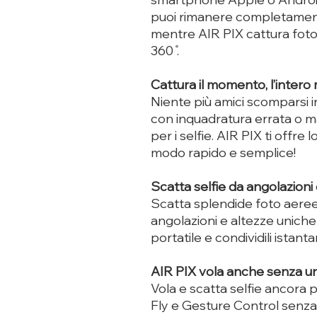
puoi rimanere completament
mentre AIR PIX cattura foto 
360 ̊.
Cattura il momento, l’inter
Niente più amici scomparsi i
con inquadratura errata o m
per i selfie. AIR PIX ti offre
modo rapido e semplice!
Scatta selfie da angolazioni
Scatta splendide foto aere
angolazioni e altezze unich
portatile e condividili istan
AIR PIX vola anche senza 
Vola e scatta selfie ancora 
Fly e Gesture Control senza