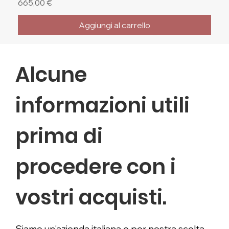
Prezzo
665,00 €
Aggiungi al carrello
🔥 Ultimi Pezzi
🔥 Ultimi Pezzi
🔥 Ultimi Pezzi
Alcune
informazioni utili
prima di
procedere con i
vostri acquisti.
Siamo un'azienda italiana e per nostra scelta