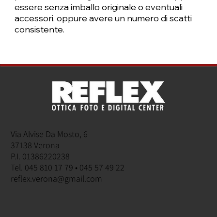
essere senza imballo originale o eventuali
accessori, oppure avere un numero di scatti
consistente.
Via Alvise Da Mosto, 6
37138 Verona
P.I. 01386220238
Tel. 045 810 17 79 • 045 57 49 22
reflex.verona@gmail.com