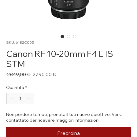
SKU: 6182C005
Canon RF 10-20mm F4 L IS
STM
Prezzo
Prezzo
 2849,00 € 
2790,00 €
regolare
scontato
Quantità
*
Non perdere tempo, prenota il tuo nuovo obiettivo. Verrai
contattato per ricevere maggiori informazioni.
Preordina