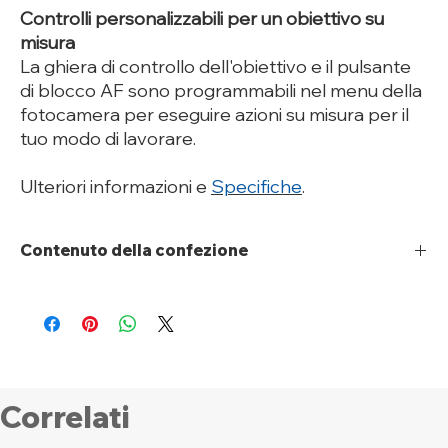
Controlli personalizzabili per un obiettivo su
misura
La ghiera di controllo dell'obiettivo e il pulsante
di blocco AF sono programmabili nel menu della
fotocamera per eseguire azioni su misura per il
tuo modo di lavorare.
Ulteriori informazioni e
Specifiche
.
Contenuto della confezione
Obiettivo RF 10-20mm F4 L IS STM
Tappo posteriore per obiettivo RF
Custodia per obiettivo 10-20
Custodia obiettivo LP1219
Manuale utente
Correlati