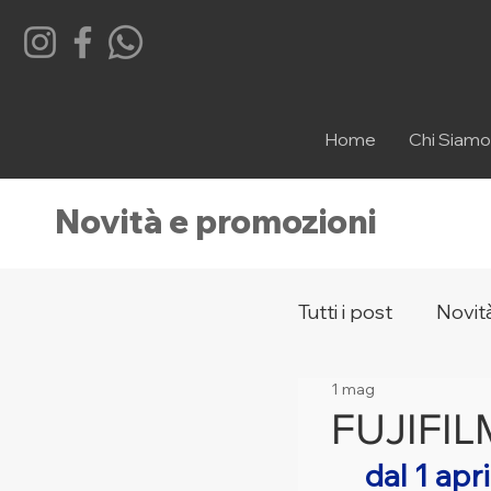
Home
Chi Siamo
Novità e promozioni
Tutti i post
Novit
1 mag
Occhiali Vintage
FUJIFIL
dal 1 apr