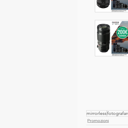
mirrorless
fotografar
Promozioni