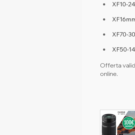
XF10-2
XF16mm
XF70-3
XF50-1
Offerta valid
online.