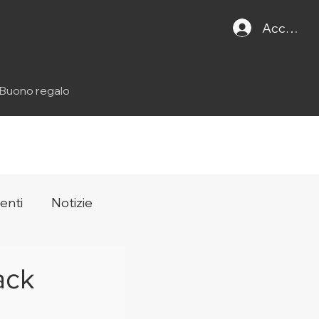
Accedi
Buono regalo
enti
Notizie
ack