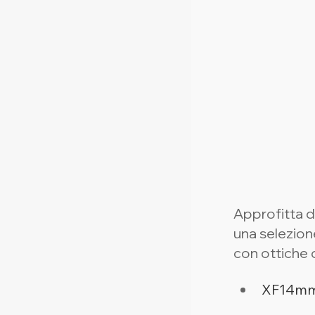
Approfitta d
una selezione
con ottiche d
XF14mmF