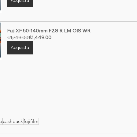
Acquista
Fuji XF 50-140mm F2.8 R LM OIS WR
€1,749.00
€1,449.00
Acquista
e
cashback
fujifilm