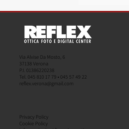
Via Alvise Da Mosto, 6
37138 Verona
FUJIFILM Travel L
P.I. 01386220238
Tel. 045 810 17 79 • 045 57 49 22
reflex.verona@gmail.com
Privacy Policy
Cookie Policy