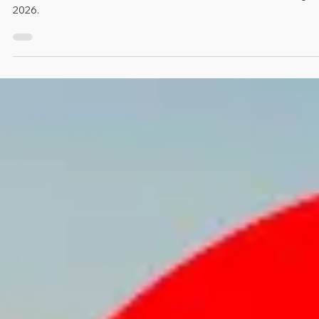
1 giu
Finanziamenti
Sony finanziamento tasso zero
È il momento giusto per passare a Sony: finanziamento 12 mesi 
tasso zero su fotocamere e kit selezionati. Attivo fino al 31 luglio
2026.