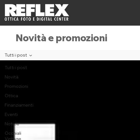
Novità e promozioni
Tutti i post
Tutti i post
Novità
Promozioni
Ottica
Finanziamenti
Eventi
Notizie
Occhiali
Vintage