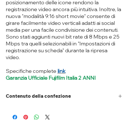
posizionamento delle icone rendono la
registrazione video ancora più intuitiva. Inoltre, la
nuova "modalità 9:16 short movie" consente di
girare facilmente video verticali adatti ai social
media per una facile condivisione dei contenuti.
Sono stati aggiunti nuovi bit rate di 8 Mbps e 25
Mbps tra quelli selezionabili in "Impostazioni di
registrazione su scheda" durante la ripresa
video.
Specifiche complete
link
Garanzia Ufficiale Fujifilm Italia 2 ANNI
Contenuto della confezione
Fotocamera X-M5
Batteria agli ioni di litio NP-W126S
Tracolla
Tappo corpo macchina