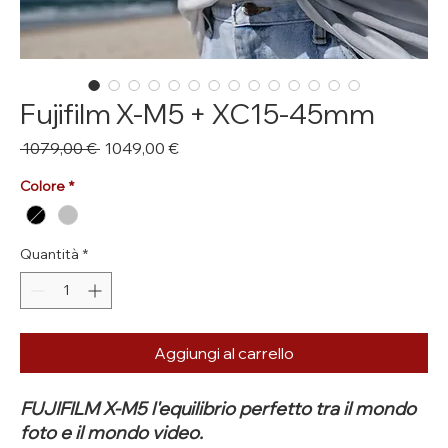
Fujifilm X-M5 + XC15-45mm
Prezzo
Prezzo
 1079,00 € 
1049,00 €
regolare
scontato
Colore
*
Quantità
*
Aggiungi al carrello
FUJIFILM X-M5 l'equilibrio perfetto tra il mondo
foto e il mondo video.