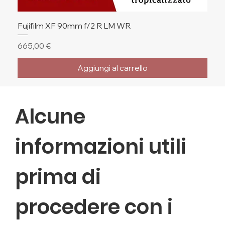
Fujifilm XF 90mm f/2 R LM WR
Prezzo
665,00 €
Aggiungi al carrello
🔥 Ultimi Pezzi
🔥 Ultimi Pezzi
🔥 Ultimi Pezzi
Alcune
informazioni utili
prima di
procedere con i