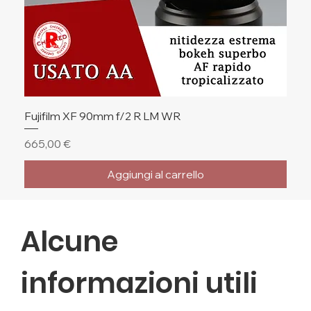
Fujifilm XF 90mm f/2 R LM WR
Prezzo
665,00 €
Aggiungi al carrello
🔥 Ultimi Pezzi
🔥 Ultimi Pezzi
🔥 Ultimi Pezzi
Alcune
informazioni utili