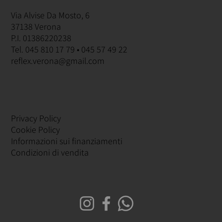
Via Alvise Da Mosto, 6
37138 Verona
P.I. 01386220238
Tel. 045 810 17 79 • 045 57 49 22
reflex.verona@gmail.com
Privacy Policy
Cookie Policy
Informazioni sui finanziamenti
Condizioni di vendita