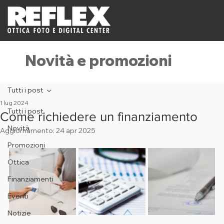
Novità e promozioni
Tutti i post
1 lug 2024
Tutti i post
Come richiedere un finanziamento
Novità
Aggiornamento:
24 apr 2025
Promozioni
Ottica
Finanziamenti
Eventi
Notizie