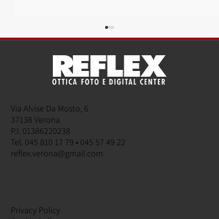
Via Alvise Da Mosto, 6
Sony finanziamento tasso zero
37138 Verona
P.I. 01386220238
Tel. 045 810 17 79 • 045 57 49 22
reflex.verona@gmail.com
Privacy Policy