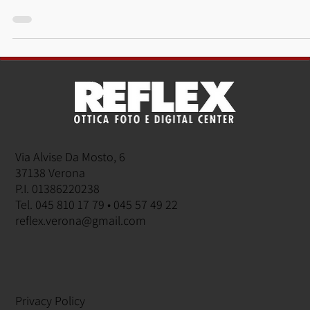
28 mar 2024
Novità
Canon PowerShot V10
Videocamera all-in-one designed for vlogging
Via Alvise Da Mosto, 6
37138 Verona
P.I. 01386220238
Tel. 045 810 17 79 • 045 57 49 22
reflex.verona@gmail.com