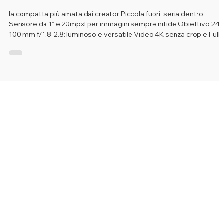
Canon PowerShot G7 X Mark III
la compatta più amata dai creator Piccola fuori, seria dentro
Sensore da 1" e 20mpxl per immagini sempre nitide Obiettivo 24
100 mm f/1.8-2.8: luminoso e versatile Video 4K senza crop e Ful
HD fino a 120 fps Touchscreen ribaltabile a 180°, ideale per vlog 
selfie Ingresso microfono per un audio più professionale Perfett
per chi crea ogni giorno Che tu faccia vlog, storie, viaggi o tutorial
la G7 X Mark III è sempre pronta: accendi, inquadra e pubblichi
senza bisogno di po