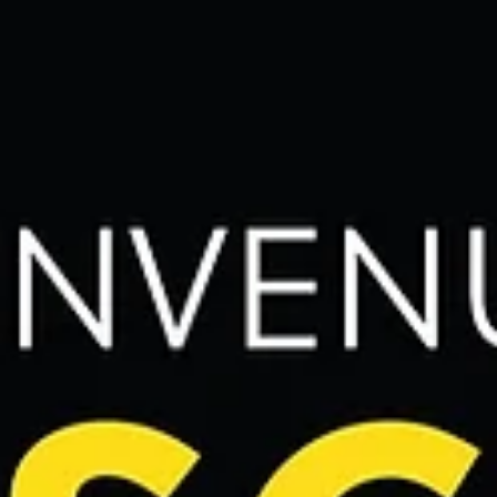
minimo €1.500, previa approvazione finanziaria di AGOS e Banca
Sella.